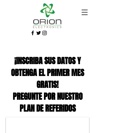
¡INSCRIBA SUS DATOS Y
OBTENGA EL PRIMER MES
GRATIS!
PREGUNTE POR NUESTRO
Control desde la palma de su mano
PLAN DE REFERIDOS
Controle su Moto desde su dispositivo Movil