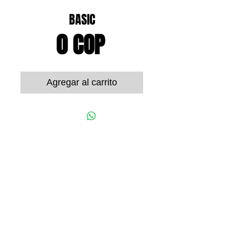
BASIC
Precio
0 COP
Agregar al carrito
© 2022 ORION ELECTRONICS S.A.S
Calle 6A # 62B - 53
Oficina 302
Cali, Valle del Cauca, Colombia
Tel:
+57 (602) 2489059