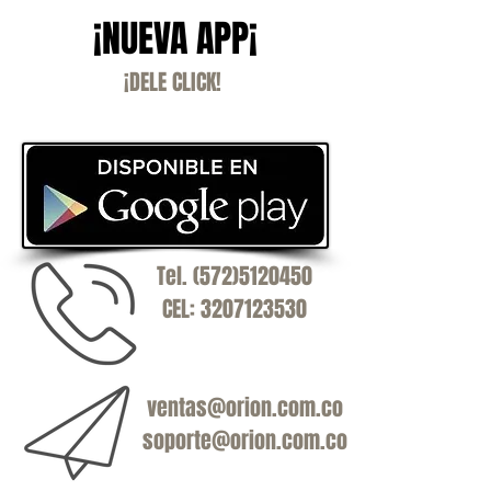
¡NUEVA APP¡
¡DELE CLICK!
Tel.
(572)5120450
CEL:
3207123530
ventas@orion.com.co
soporte@orion.com.co